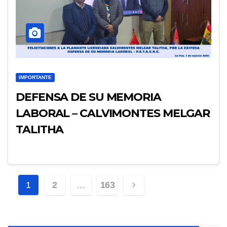
IMPORTANTE
DEFENSA DE SU MEMORIA
LABORAL – CALVIMONTES MELGAR
TALITHA
Navegación
1
2
…
163
de
entradas