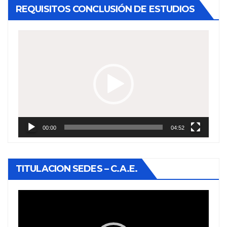
REQUISITOS CONCLUSIÓN DE ESTUDIOS
Reproductor
de
vídeo
00:00
04:52
TITULACION SEDES – C.A.E.
Reproductor
de