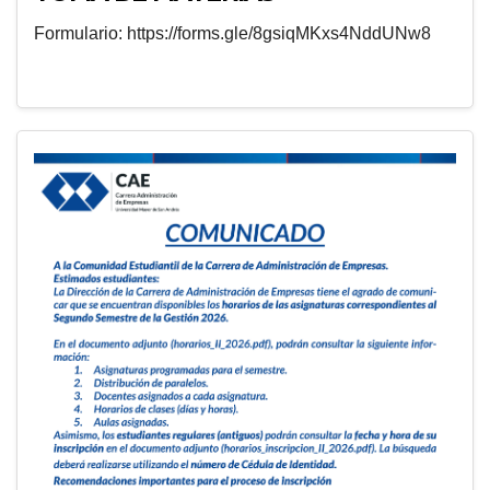
Formulario: https://forms.gle/8gsiqMKxs4NddUNw8