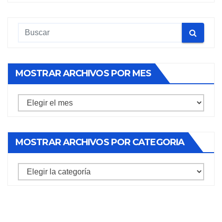
MOSTRAR ARCHIVOS POR MES
Mostrar
archivos
por
MOSTRAR ARCHIVOS POR CATEGORIA
mes
mostrar
archivos
por
categoria