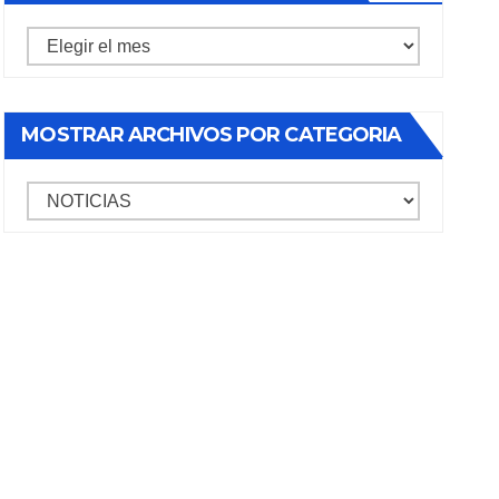
Mostrar
archivos
por
MOSTRAR ARCHIVOS POR CATEGORIA
mes
mostrar
archivos
por
categoria