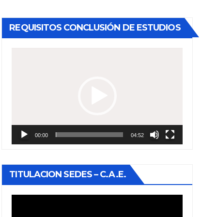
REQUISITOS CONCLUSIÓN DE ESTUDIOS
Reproductor
de
vídeo
00:00
04:52
TITULACION SEDES – C.A.E.
Reproductor
de