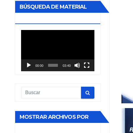
BÚSQUEDA DE MATERIAL
BIBLIOGRÁFICO
Reproductor
de
vídeo
00:00
03:40
MOSTRAR ARCHIVOS POR
MES