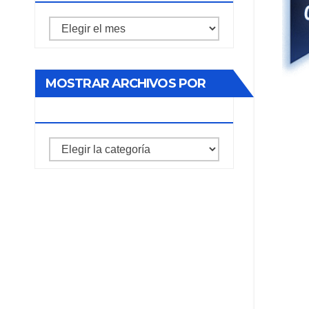
Mostrar
archivos
por
MOSTRAR ARCHIVOS POR
mes
CATEGORIA
mostrar
archivos
por
categoria