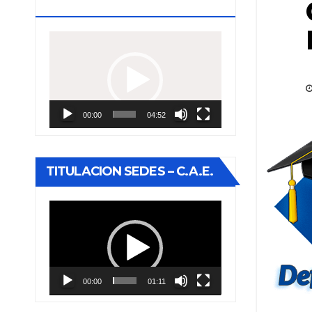
ESTUDIOS
Reproductor
de
vídeo
00:00
04:52
TITULACION SEDES – C.A.E.
Reproductor
de
vídeo
00:00
01:11