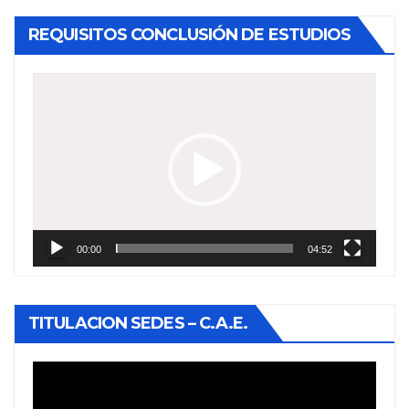
REQUISITOS CONCLUSIÓN DE ESTUDIOS
Reproductor
de
vídeo
00:00
04:52
TITULACION SEDES – C.A.E.
Reproductor
de