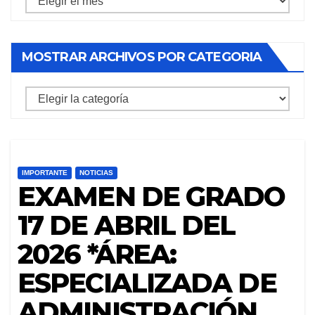
archivos
por
MOSTRAR ARCHIVOS POR CATEGORIA
mes
mostrar
archivos
por
categoria
IMPORTANTE
NOTICIAS
EXAMEN DE GRADO
17 DE ABRIL DEL
2026 *ÁREA:
ESPECIALIZADA DE
ADMINISTRACIÓN