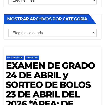
archivos
por
MOSTRAR ARCHIVOS POR CATEGORIA
mes
mostrar
archivos
por
categoria
IMPORTANTE
NOTICIAS
EXAMEN DE GRADO
24 DE ABRIL y
SORTEO DE BOLOS
23 DE ABRIL DEL
2026 *ÁREA: DE