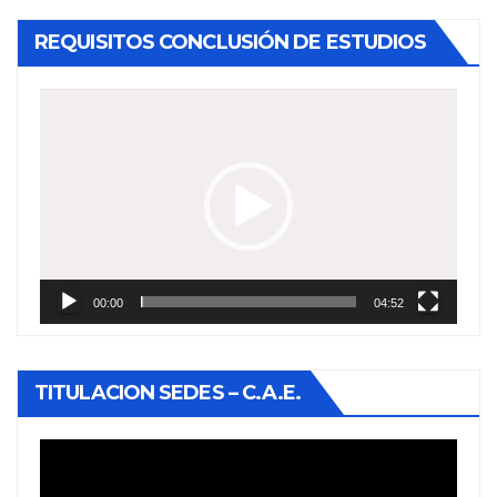
REQUISITOS CONCLUSIÓN DE ESTUDIOS
Reproductor
de
vídeo
00:00
04:52
TITULACION SEDES – C.A.E.
Reproductor
de