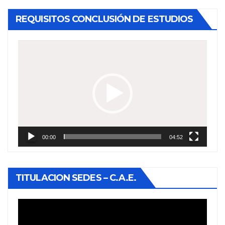
REQUISITOS CONCLUSIÓN DE ESTUDIOS
Reproductor
de
vídeo
00:00
04:52
TITULACION SEDES – C.A.E.
Reproductor
de