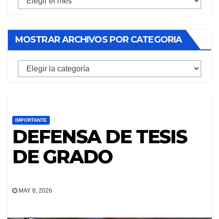
archivos
por
MOSTRAR ARCHIVOS POR CATEGORIA
mes
mostrar
archivos
por
categoria
IMPORTANTE
DEFENSA DE TESIS
DE GRADO
MAY 8, 2026