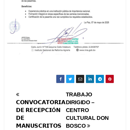
Navegación
TRABAJO
𝗖𝗢𝗡𝗩𝗢𝗖𝗔𝗧𝗢𝗥𝗜𝗔
DIRIGIDO –
de
𝗗𝗘 𝗥𝗘𝗖𝗘𝗣𝗖𝗜Ó𝗡
CENTRO
entradas
𝗗𝗘
CULTURAL DON
𝗠𝗔𝗡𝗨𝗦𝗖𝗥𝗜𝗧𝗢𝗦
BOSCO