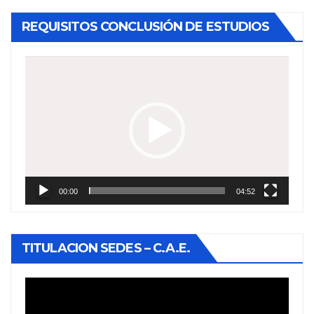
REQUISITOS CONCLUSIÓN DE ESTUDIOS
Reproductor
de
vídeo
00:00
04:52
TITULACION SEDES – C.A.E.
Reproductor
de