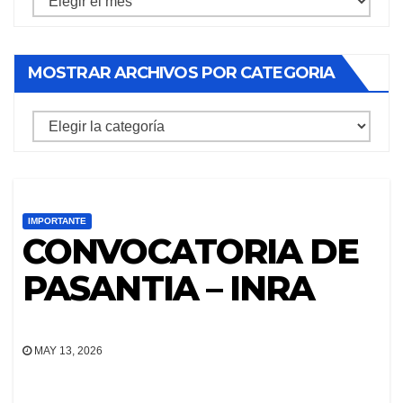
archivos
por
MOSTRAR ARCHIVOS POR CATEGORIA
mes
mostrar
archivos
por
categoria
IMPORTANTE
CONVOCATORIA DE
PASANTIA – INRA
MAY 13, 2026