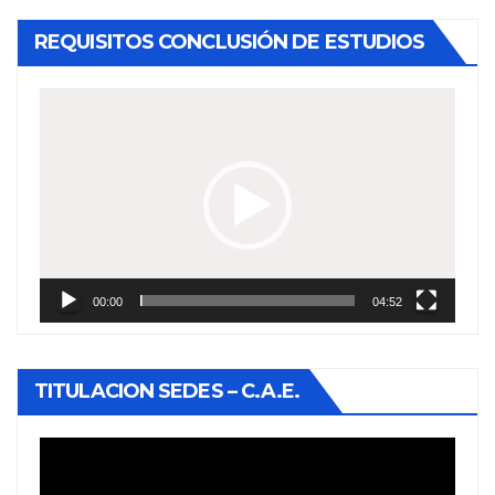
REQUISITOS CONCLUSIÓN DE ESTUDIOS
Reproductor
de
vídeo
00:00
04:52
TITULACION SEDES – C.A.E.
Reproductor
de