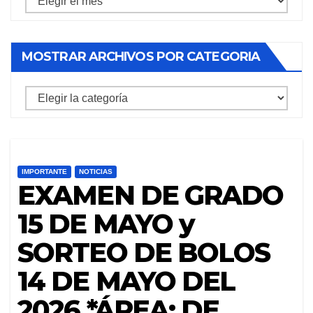
archivos
por
MOSTRAR ARCHIVOS POR CATEGORIA
mes
mostrar
archivos
por
categoria
IMPORTANTE
NOTICIAS
EXAMEN DE GRADO
15 DE MAYO y
SORTEO DE BOLOS
14 DE MAYO DEL
2026 *ÁREA: DE