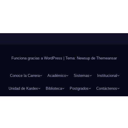
Funciona gracias a WordPress
|
Tema: Newsup de
Themeansar
Conoce la Carrera
Académico
Sistemas
Institucional
Unidad de Kardex
Biblioteca
Postgrados
Contáctenos