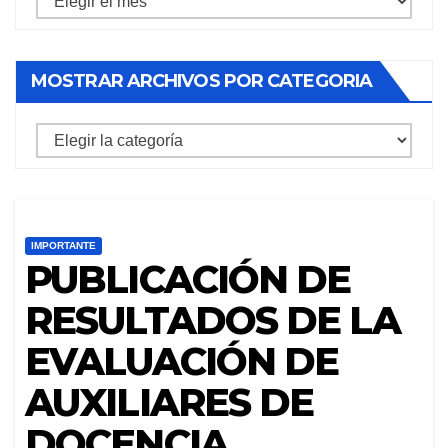
archivos
por
MOSTRAR ARCHIVOS POR CATEGORIA
mes
mostrar
archivos
por
categoria
IMPORTANTE
PUBLICACIÓN DE
RESULTADOS DE LA
EVALUACIÓN DE
AUXILIARES DE
DOCENCIA.