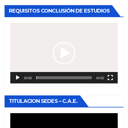
REQUISITOS CONCLUSIÓN DE ESTUDIOS
Reproductor
de
vídeo
00:00
04:52
TITULACION SEDES – C.A.E.
Reproductor
de