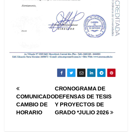
Navegación
CRONOGRAMA DE
COMUNICADO
DEFENSAS DE TESIS
de
CAMBIO DE
Y PROYECTOS DE
entradas
HORARIO
GRADO *JULIO 2026