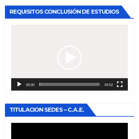
REQUISITOS CONCLUSIÓN DE ESTUDIOS
Reproductor
de
vídeo
00:00
04:52
TITULACION SEDES – C.A.E.
Reproductor
de