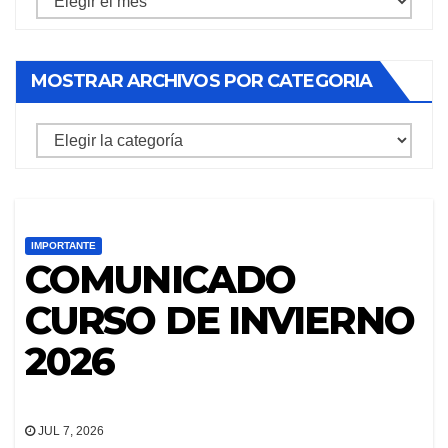
archivos
por
MOSTRAR ARCHIVOS POR CATEGORIA
mes
mostrar
archivos
por
categoria
IMPORTANTE
COMUNICADO
CURSO DE INVIERNO
2026
JUL 7, 2026