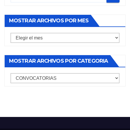
MOSTRAR ARCHIVOS POR MES
Mostrar
archivos
por
MOSTRAR ARCHIVOS POR CATEGORIA
mes
mostrar
archivos
por
categoria