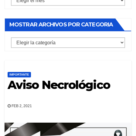
archivos
por
MOSTRAR ARCHIVOS POR CATEGORIA
mes
mostrar
archivos
por
categoria
IMPORTANTE
Aviso Necrológico
FEB 2, 2021