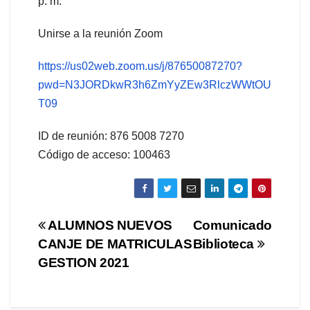
p. m.
Unirse a la reunión Zoom
https://us02web.zoom.us/j/87650087270?
pwd=N3JORDkwR3h6ZmYyZEw3RlczWWtOU
T09
ID de reunión: 876 5008 7270
Código de acceso: 100463
Navegación
ALUMNOS NUEVOS
Comunicado
CANJE DE MATRICULAS
Biblioteca
de
GESTION 2021
entradas