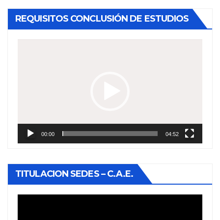
REQUISITOS CONCLUSIÓN DE ESTUDIOS
Reproductor
de
vídeo
00:00
04:52
TITULACION SEDES – C.A.E.
Reproductor
de