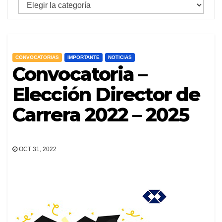
mostrar
archivos
por
categoria
CONVOCATORIAS
IMPORTANTE
NOTICIAS
Convocatoria –
Elección Director de
Carrera 2022 – 2025
OCT 31, 2022