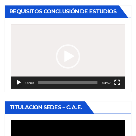
REQUISITOS CONCLUSIÓN DE ESTUDIOS
Reproductor
de
vídeo
00:00
04:52
TITULACION SEDES – C.A.E.
Reproductor
de