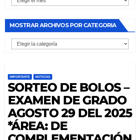
archivos
por
MOSTRAR ARCHIVOS POR CATEGORIA
mes
mostrar
archivos
por
categoria
IMPORTANTE
NOTICIAS
SORTEO DE BOLOS –
EXAMEN DE GRADO
AGOSTO 29 DEL 2025
*ÁREA: DE
COMPLEMENTACIÓN