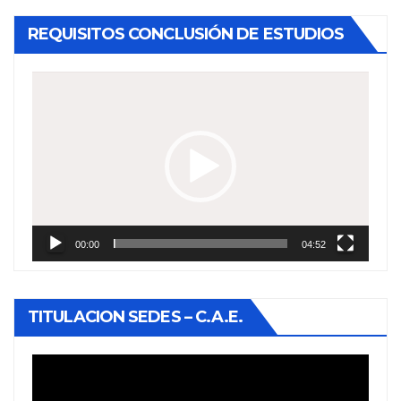
REQUISITOS CONCLUSIÓN DE ESTUDIOS
Reproductor
de
vídeo
00:00
04:52
TITULACION SEDES – C.A.E.
Reproductor
de