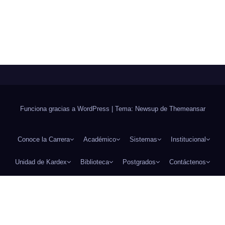
Funciona gracias a WordPress
|
Tema: Newsup de
Themeansar
Conoce la Carrera
Académico
Sistemas
Institucional
Unidad de Kardex
Biblioteca
Postgrados
Contáctenos