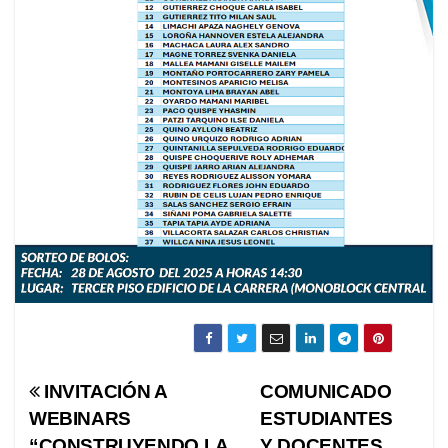
Navegación
INVITACIÓN A
COMUNICADO
WEBINARS
ESTUDIANTES
de
“CONSTRUYENDO LA
Y DOCENTES