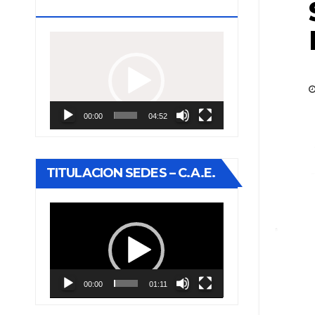
ESTUDIOS
Reproductor
de
vídeo
00:00
04:52
TITULACION SEDES – C.A.E.
Reproductor
de
vídeo
00:00
01:11