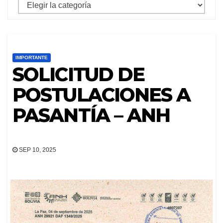
mostrar
archivos
por
categoria
IMPORTANTE
SOLICITUD DE
POSTULACIONES A
PASANTÍA – ANH
SEP 10, 2025