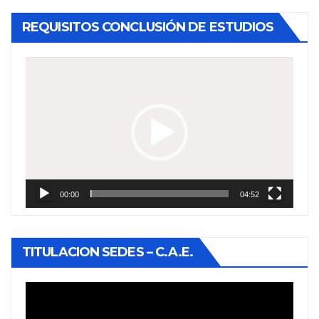
REQUISITOS CONCLUSIÓN DE ESTUDIOS
Reproductor
de
vídeo
00:00
04:52
TITULACION SEDES – C.A.E.
Reproductor
de