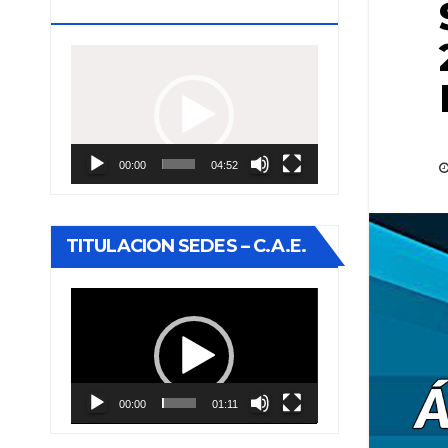
ESTUDIOS
Reproductor
de
vídeo
00:00
04:52
TITULACION SEDES – C.A.E.
Reproductor
de
vídeo
00:00
01:11