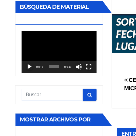
BÚSQUEDA DE MATERIAL
BIBLIOGRÁFICO
Reproductor
de
vídeo
00:00
03:40
Na
CE
MIC
de
en
MOSTRAR ARCHIVOS POR
MES
ENTR