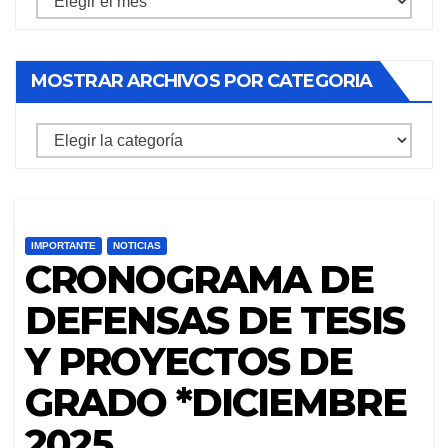
archivos
por
MOSTRAR ARCHIVOS POR CATEGORIA
mes
mostrar
archivos
por
categoria
IMPORTANTE
NOTICIAS
CRONOGRAMA DE
DEFENSAS DE TESIS
Y PROYECTOS DE
GRADO *DICIEMBRE
2025