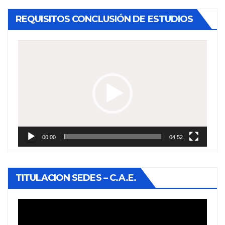
REQUISITOS CONCLUSIÓN DE ESTUDIOS
Reproductor
de
vídeo
00:00
04:52
TITULACION SEDES – C.A.E.
Reproductor
de