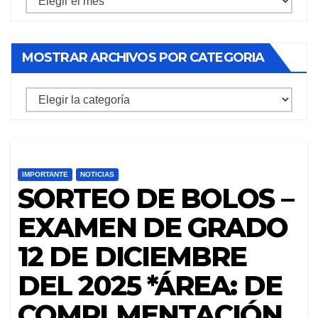
archivos
por
MOSTRAR ARCHIVOS POR CATEGORIA
mes
mostrar
archivos
por
categoria
IMPORTANTE
NOTICIAS
SORTEO DE BOLOS –
EXAMEN DE GRADO
12 DE DICIEMBRE
DEL 2025 *ÁREA: DE
COMPLMENTACIÓN