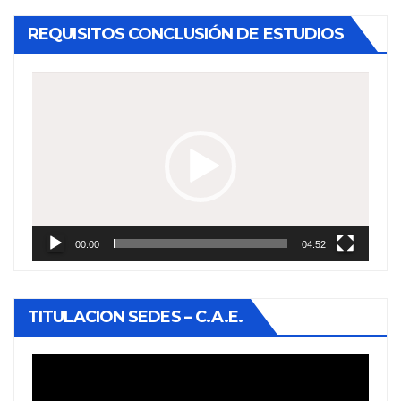
REQUISITOS CONCLUSIÓN DE ESTUDIOS
Reproductor
de
vídeo
00:00
04:52
TITULACION SEDES – C.A.E.
Reproductor
de