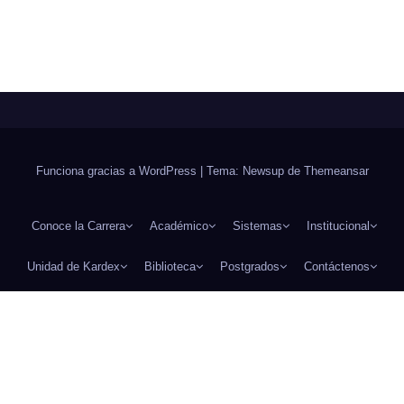
Funciona gracias a WordPress
|
Tema: Newsup de
Themeansar
Conoce la Carrera
Académico
Sistemas
Institucional
Unidad de Kardex
Biblioteca
Postgrados
Contáctenos