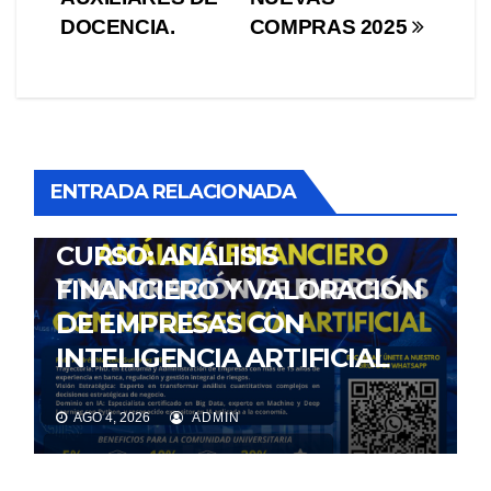
entradas
DOCENCIA.
COMPRAS 2025
ENTRADA RELACIONADA
NOTICIAS
CURSO: ANÁLISIS
FINANCIERO Y VALORACIÓN
DE EMPRESAS CON
INTELIGENCIA ARTIFICIAL
AGO 4, 2026
ADMIN