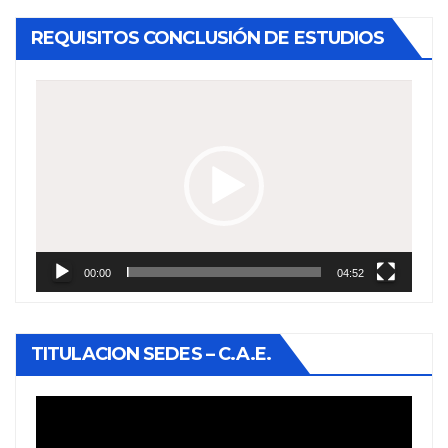
REQUISITOS CONCLUSIÓN DE ESTUDIOS
Reproductor
de
vídeo
00:00
04:52
TITULACION SEDES – C.A.E.
Reproductor
de