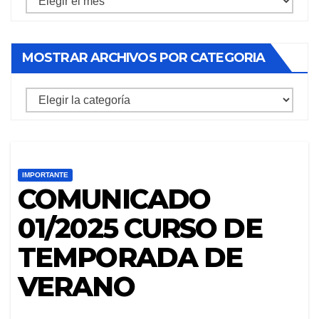
archivos
por
MOSTRAR ARCHIVOS POR CATEGORIA
mes
mostrar
archivos
por
categoria
IMPORTANTE
COMUNICADO
01/2025 CURSO DE
TEMPORADA DE
VERANO