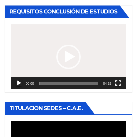
REQUISITOS CONCLUSIÓN DE ESTUDIOS
Reproductor
de
vídeo
00:00
04:52
TITULACION SEDES – C.A.E.
Reproductor
de