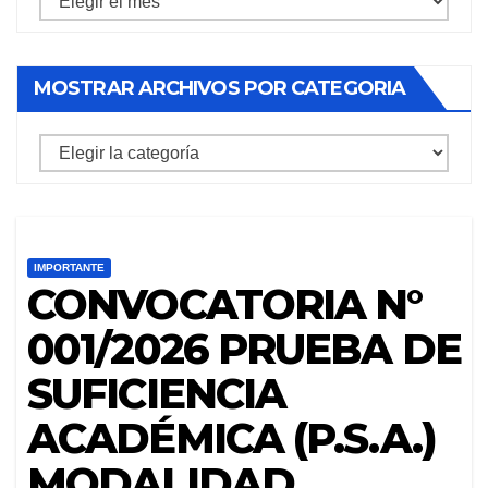
archivos
por
MOSTRAR ARCHIVOS POR CATEGORIA
mes
mostrar
archivos
por
categoria
IMPORTANTE
CONVOCATORIA N°
001/2026 PRUEBA DE
SUFICIENCIA
ACADÉMICA (P.S.A.)
MODALIDAD