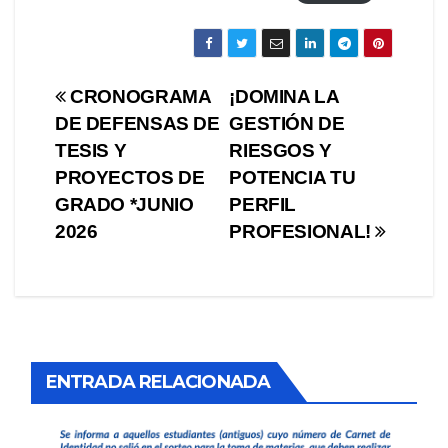
Navegación
CRONOGRAMA
¡DOMINA LA
DE DEFENSAS DE
GESTIÓN DE
de
TESIS Y
RIESGOS Y
entradas
PROYECTOS DE
POTENCIA TU
GRADO *JUNIO
PERFIL
2026
PROFESIONAL!
ENTRADA RELACIONADA