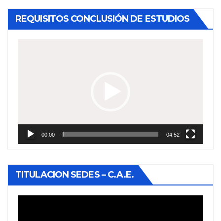
REQUISITOS CONCLUSIÓN DE ESTUDIOS
Reproductor
de
vídeo
00:00
04:52
TITULACION SEDES – C.A.E.
Reproductor
de