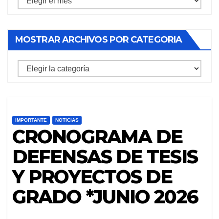
archivos
por
MOSTRAR ARCHIVOS POR CATEGORIA
mes
mostrar
archivos
por
categoria
IMPORTANTE
NOTICIAS
CRONOGRAMA DE
DEFENSAS DE TESIS
Y PROYECTOS DE
GRADO *JUNIO 2026