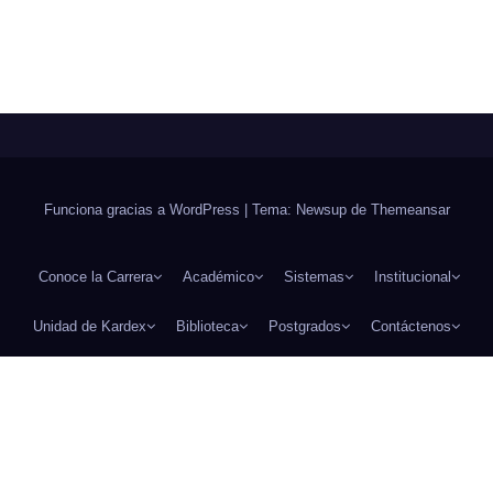
Funciona gracias a WordPress
|
Tema: Newsup de
Themeansar
Conoce la Carrera
Académico
Sistemas
Institucional
Unidad de Kardex
Biblioteca
Postgrados
Contáctenos