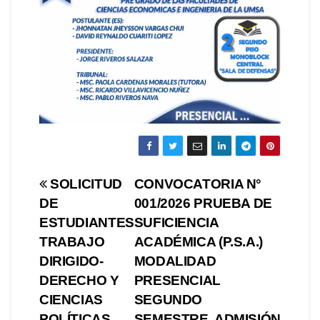
Navegación
SOLICITUD
CONVOCATORIA N°
DE
001/2026 PRUEBA DE
de
ESTUDIANTES
SUFICIENCIA
entradas
TRABAJO
ACADÉMICA (P.S.A.)
DIRIGIDO-
MODALIDAD
DERECHO Y
PRESENCIAL
CIENCIAS
SEGUNDO
POLÍTICAS
SEMESTRE, ADMISIÓN