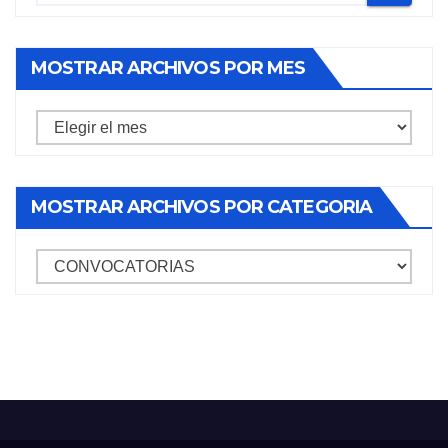
MOSTRAR ARCHIVOS POR MES
Mostrar
archivos
por
MOSTRAR ARCHIVOS POR CATEGORIA
mes
mostrar
archivos
por
categoria