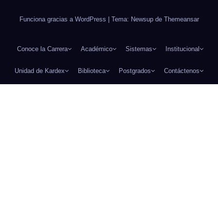
Funciona gracias a WordPress
|
Tema: Newsup de
Themeansar
Conoce la Carrera
Académico
Sistemas
Institucional
Unidad de Kardex
Biblioteca
Postgrados
Contáctenos