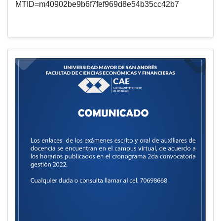
MTID=m40902be9b6f7fef969d8e54b35cc42b7