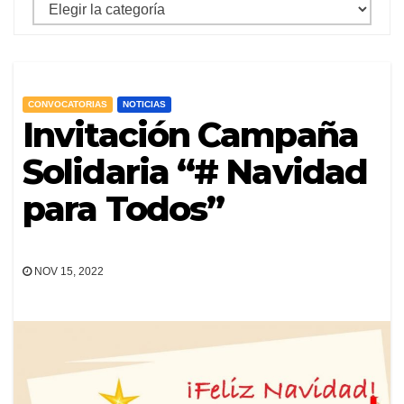
mostrar
archivos
por
categoria
CONVOCATORIAS
NOTICIAS
Invitación Campaña
Solidaria “# Navidad
para Todos”
NOV 15, 2022