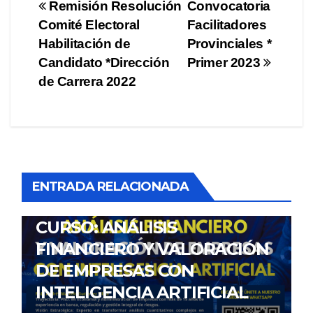
Navegación
Remisión Resolución
Convocatoria
Comité Electoral
Facilitadores
de
Habilitación de
Provinciales *
entradas
Candidato *Dirección
Primer 2023
de Carrera 2022
ENTRADA RELACIONADA
NOTICIAS
CURSO: ANÁLISIS
FINANCIERO Y VALORACIÓN
DE EMPRESAS CON
INTELIGENCIA ARTIFICIAL