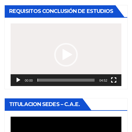
REQUISITOS CONCLUSIÓN DE ESTUDIOS
Reproductor
de
vídeo
00:00
04:52
TITULACION SEDES – C.A.E.
Reproductor
de