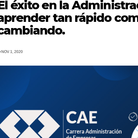
El éxito en la Administr
aprender tan rápido co
cambiando.
NOV 1, 2020