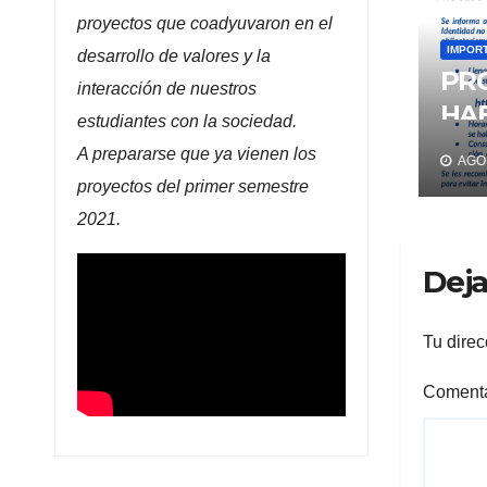
proyectos que coadyuvaron en el
IMPOR
desarrollo de valores y la
PR
interacción de nuestros
HAB
estudiantes con la sociedad.
PA
A prepararse que ya vienen los
AGO 
MA
proyectos del primer semestre
2021.
Deja
Tu direc
Comenta