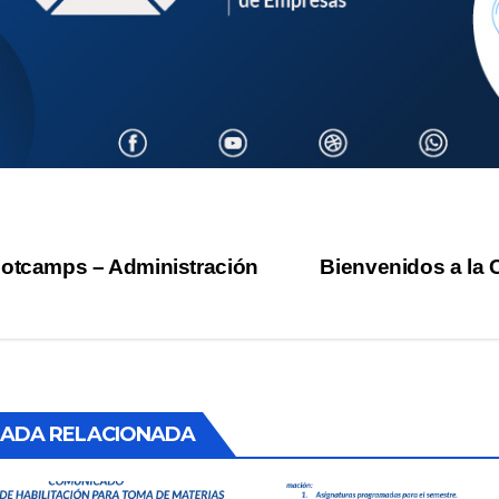
vegación
otcamps – Administración
Bienvenidos a la 
tradas
ADA RELACIONADA