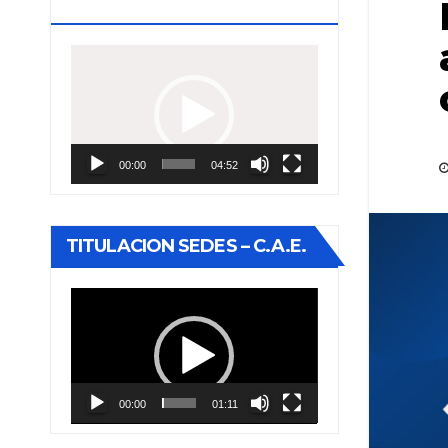
ESTUDIOS
Reproductor
de
vídeo
00:00
04:52
TITULACION SEDES – C.A.E.
Reproductor
de
vídeo
00:00
01:11