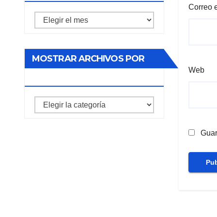
Correo 
Mostrar
archivos
por
MOSTRAR ARCHIVOS POR
mes
Web
CATEGORIA
mostrar
archivos
por
Guar
categoria