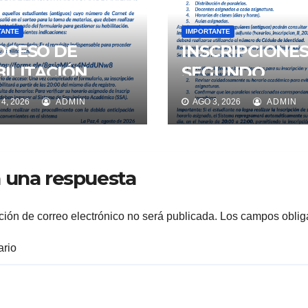
TANTE
IMPORTANTE
OCESO DE
INSCRIPCIONE
ILITACIÓN
SEGUNDO
RA TOMA DE
SEMESTRE 2026
4, 2026
ADMIN
AGO 3, 2026
ADMIN
TERIAS
SORTEO Y
HORARIOS
 una respuesta
ción de correo electrónico no será publicada.
Los campos oblig
rio