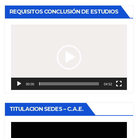
REQUISITOS CONCLUSIÓN DE ESTUDIOS
Reproductor
de
vídeo
00:00
04:52
TITULACION SEDES – C.A.E.
Reproductor
de