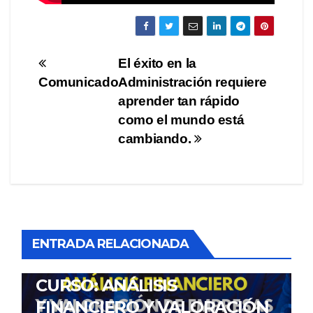
Navegación
El éxito en la
Comunicado
Administración requiere
de
aprender tan rápido
entradas
como el mundo está
cambiando.
ENTRADA RELACIONADA
NOTICIAS
CURSO: ANÁLISIS
FINANCIERO Y VALORACIÓN