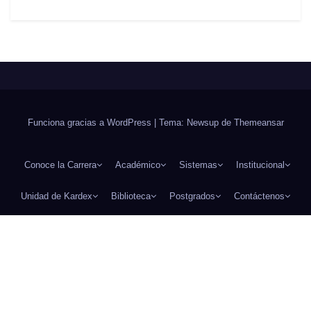
Funciona gracias a WordPress
|
Tema: Newsup de
Themeansar
Conoce la Carrera
Académico
Sistemas
Institucional
Unidad de Kardex
Biblioteca
Postgrados
Contáctenos