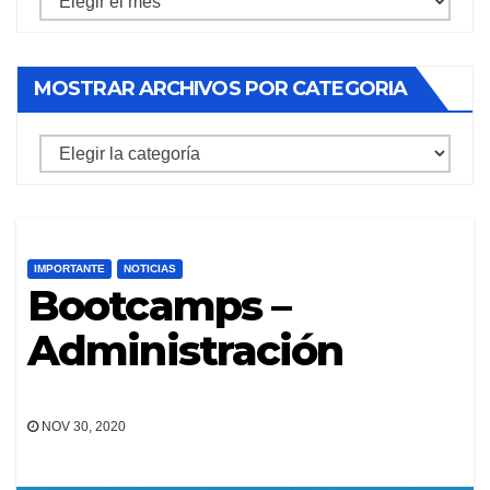
archivos
por
MOSTRAR ARCHIVOS POR CATEGORIA
mes
mostrar
archivos
por
categoria
IMPORTANTE
NOTICIAS
Bootcamps –
Administración
NOV 30, 2020